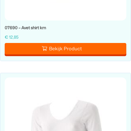
07690 – Avet shirt km
€
12,85
Bekijk Product