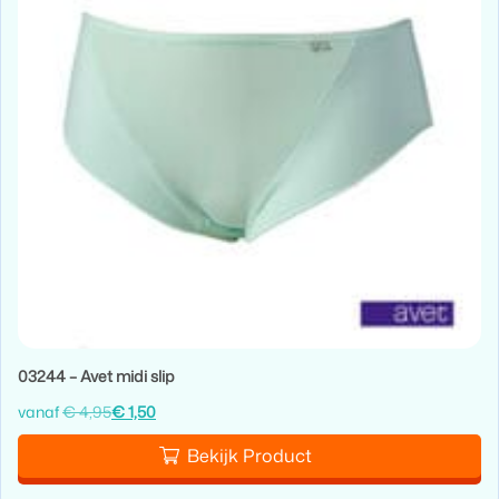
03244 – Avet midi slip
vanaf
€
4,95
€
1,50
Bekijk Product