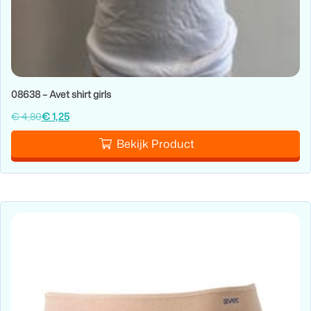
08638 – Avet shirt girls
€
4,80
€
1,25
Bekijk Product