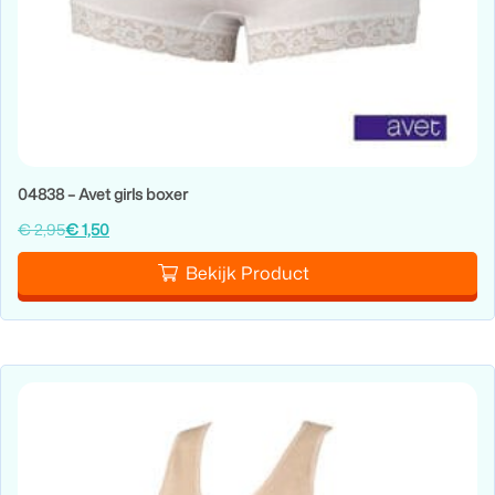
04838 – Avet girls boxer
€
2,95
€
1,50
Bekijk Product