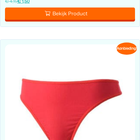
€
4,15
€
1,50
Bekijk Product
Aanbieding!