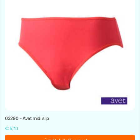
03290 – Avet midi slip
€
5,70