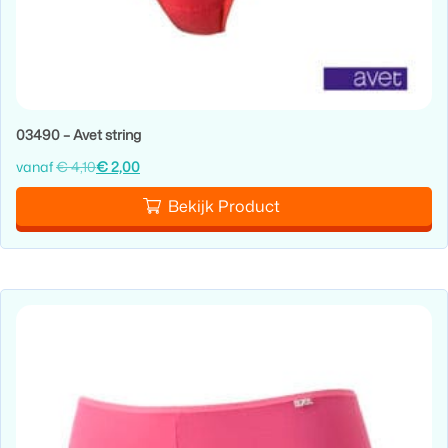
03490 – Avet string
vanaf
€
4,10
€
2,00
Bekijk Product