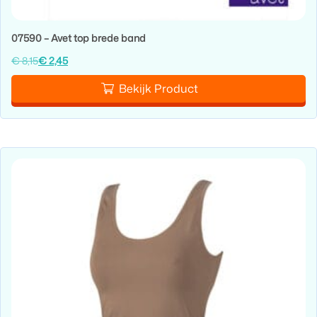
07590 – Avet top brede band
€
8,15
€
2,45
Bekijk Product