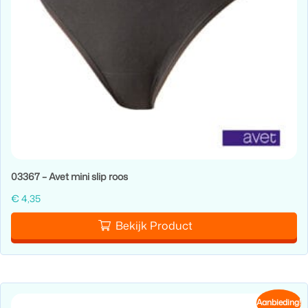
03367 – Avet mini slip roos
€
4,35
Bekijk Product
Aanbieding!