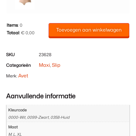
Items
:
0
Toevoegen aan winkelwagen
Totaal
:
€ 0,00
0
Items.
Uw
SKU
23628
totaal
Maxi
Slip
Categorieën
,
is
€ 0,00
Avet
Merk:
Aanvullende informatie
Kleurcode
0000-Wit, 0099-Zwart, 0358-Huid
Maat
M, L, XL