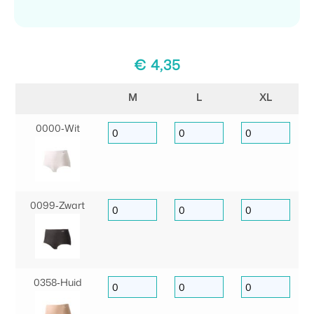
€
4,35
M
L
XL
0000‑Wit
0099‑Zwart
0358‑Huid