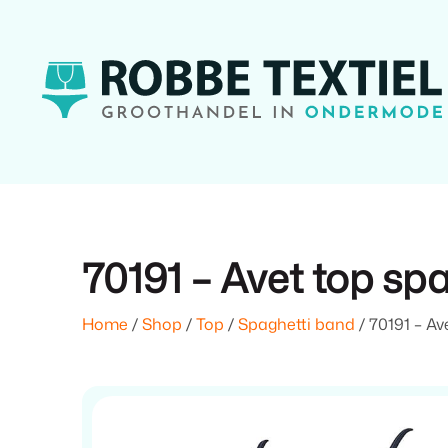
70191 – Avet top sp
Home
/
Shop
/
Top
/
Spaghetti band
/ 70191 – Av