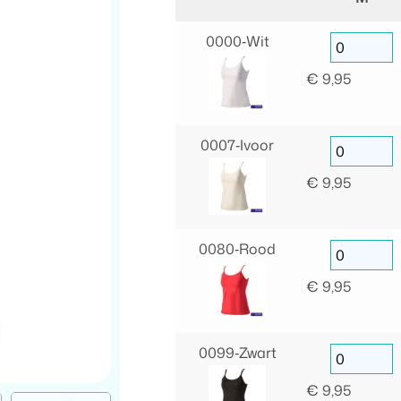
0000‑Wit
€
9,95
0007‑Ivoor
€
9,95
0080‑Rood
€
9,95
0099‑Zwart
€
9,95