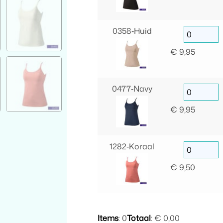
0358‑Huid
€
9,95
0477‑Navy
€
9,95
1282‑Koraal
€
9,50
Items
:
0
Totaal
:
€ 0,00