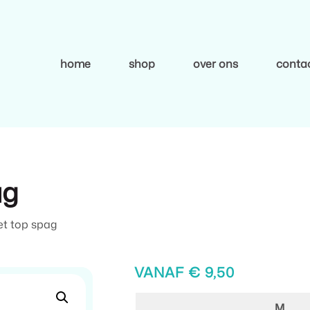
home
shop
over ons
conta
ag
et top spag
VANAF
€
9,50
M