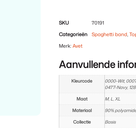
0
Items.
Uw
SKU
70191
totaal
Categorieën
Spaghetti band
,
To
is
€ 0,00
Merk:
Avet
Aanvullende info
Kleurcode
0000-Wit, 0007
0477-Navy, 128
Maat
M, L, XL
Materiaal
90% polyamide 
Collectie
Basis