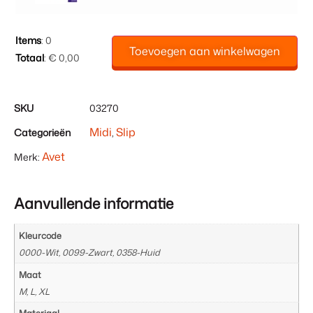
Items
:
0
Toevoegen aan winkelwagen
Totaal
:
€ 0,00
0
Items.
Uw
SKU
03270
totaal
Midi
Slip
Categorieën
,
is
€ 0,00
Avet
Merk:
Aanvullende informatie
Kleurcode
0000-Wit, 0099-Zwart, 0358-Huid
Maat
M, L, XL