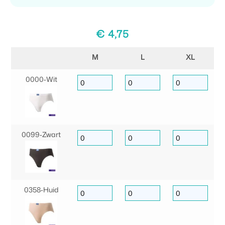
€
4,75
M
L
XL
0000‑Wit
0099‑Zwart
0358‑Huid