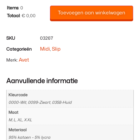
Items
:
0
Toevoegen aan winkelwagen
Totaal
:
€ 0,00
0
Items.
Uw
SKU
03267
totaal
Midi
Slip
Categorieën
,
is
€ 0,00
Avet
Merk:
Aanvullende informatie
Kleurcode
0000-Wit, 0099-Zwart, 0358-Huid
Maat
M, L, XL, XXL
Materiaal
95% katoen – 5% lycra