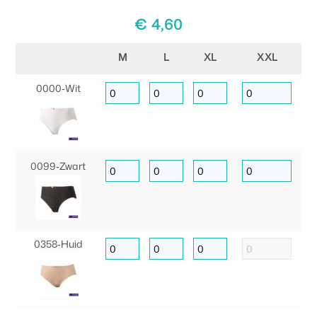
€
4,60
M
L
XL
XXL
0000‑Wit
0099‑Zwart
0358‑Huid