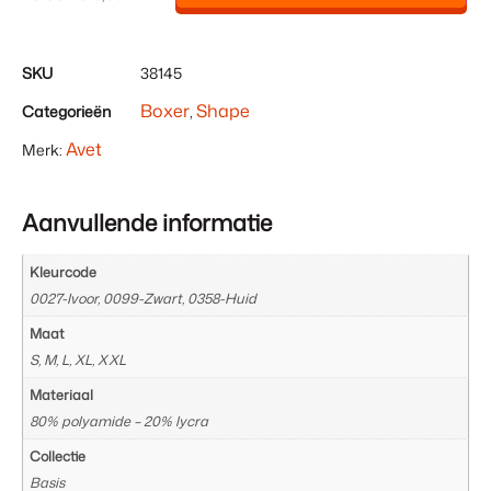
0
Items.
Uw
SKU
38145
totaal
Boxer
Shape
Categorieën
,
is
€ 0,00
Avet
Merk:
Aanvullende informatie
Kleurcode
0027-Ivoor, 0099-Zwart, 0358-Huid
Maat
S, M, L, XL, XXL
Materiaal
80% polyamide – 20% lycra
Collectie
Basis