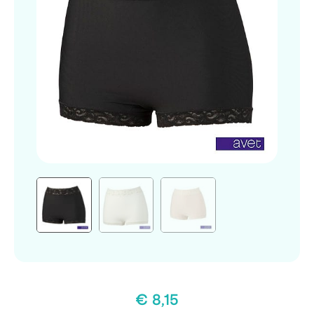
€
8,15