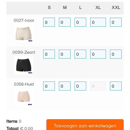
S
M
L
XL
XXL
0027‑Ivoor
0099‑Zwart
0358‑Huid
Items
:
0
Toevoegen aan winkelwagen
Totaal
:
€ 0,00