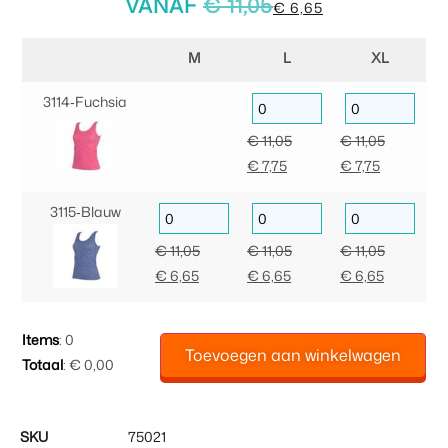
VANAF
€
11,05
€
6,65
M
L
XL
3114‑Fuchsia
€
11,05
€
11,05
€
7,75
€
7,75
3115‑Blauw
€
11,05
€
11,05
€
11,05
€
6,65
€
6,65
€
6,65
Items
:
0
Toevoegen aan winkelwagen
Totaal
:
€ 0,00
0
Items.
Uw
SKU
75021