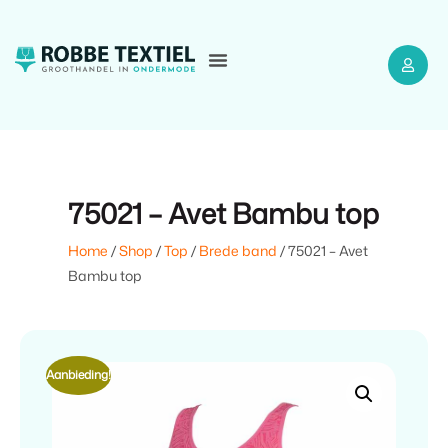
75021 – Avet Bambu top
Home
/
Shop
/
Top
/
Brede band
/ 75021 – Avet
Bambu top
Aanbieding!