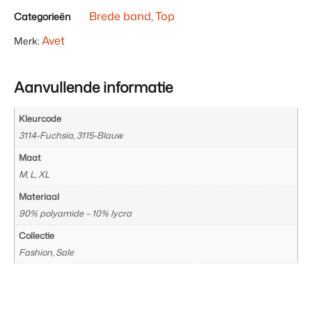
totaal
Brede band
Top
Categorieën
,
is
€ 0,00
Avet
Merk:
Aanvullende informatie
Kleurcode
3114-Fuchsia, 3115-Blauw
Maat
M, L, XL
Materiaal
90% polyamide – 10% lycra
Collectie
Fashion, Sale