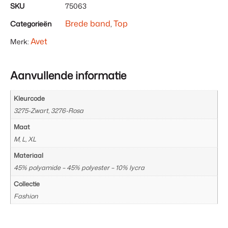
Uw
SKU
75063
totaal
Brede band
Top
Categorieën
,
is
€ 0,00
Avet
Merk:
Aanvullende informatie
Kleurcode
3275-Zwart, 3276-Rosa
Maat
M, L, XL
Materiaal
45% polyamide – 45% polyester – 10% lycra
Collectie
Fashion