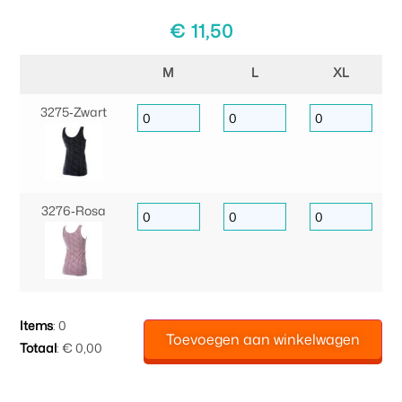
€
11,50
M
L
XL
3275‑Zwart
3276‑Rosa
Items
:
0
Toevoegen aan winkelwagen
Totaal
:
€ 0,00
0
Items.