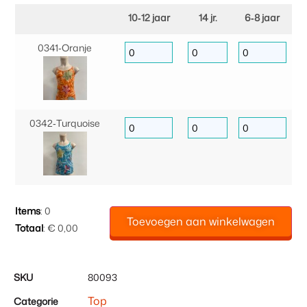
10‑12 jaar
14 jr.
6‑8 jaar
0341‑Oranje
0342‑Turquoise
Items
:
0
Toevoegen aan winkelwagen
Totaal
:
€ 0,00
0
Items.
Uw
SKU
80093
totaal
Top
Categorie
is