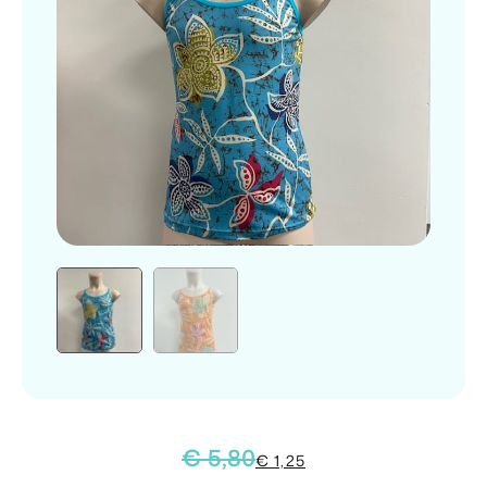
€
5,80
€
1,25