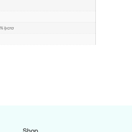
% lycra
Shop