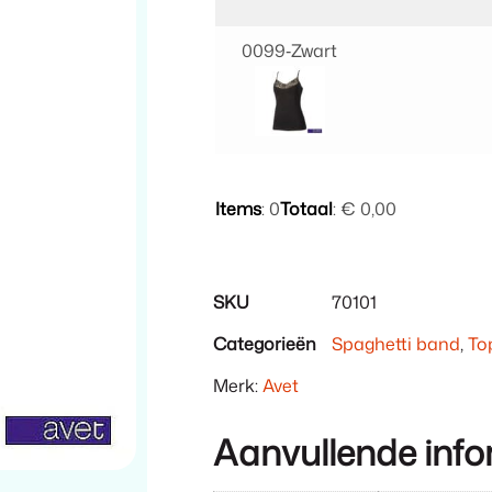
0099‑Zwart
Items
:
0
Totaal
:
€ 0,00
0
Items.
Uw
SKU
70101
totaal
Categorieën
Spaghetti band
,
To
is
€ 0,00
Merk:
Avet
Aanvullende info