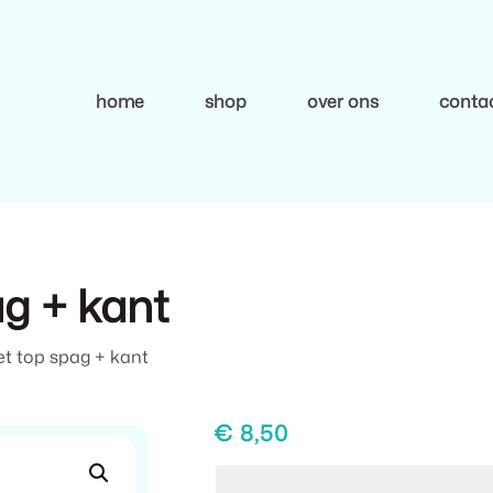
home
shop
over ons
conta
ag + kant
et top spag + kant
€
8,50