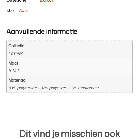
is
€ 0,00
Avet
Merk:
Aanvullende informatie
Collectie
Fashion
Maat
S, M, L
Materiaal
53% polyamide – 37% polyester – 10% elastomeer
Dit vind je misschien ook