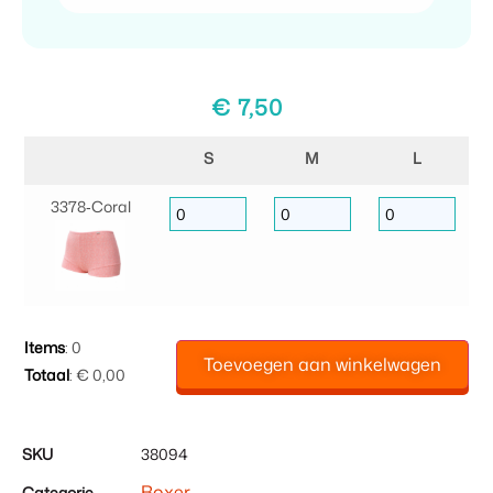
€
7,50
S
M
L
3378‑Coral
Items
:
0
Toevoegen aan winkelwagen
Totaal
:
€ 0,00
0
Items.
Uw
SKU
38094
totaal
Boxer
Categorie