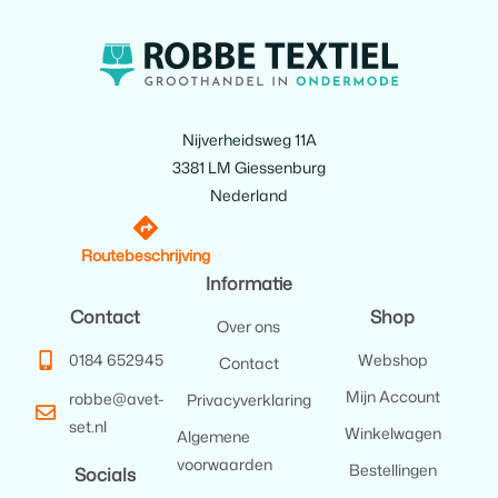
Nijverheidsweg 11A
3381 LM Giessenburg
Nederland
Routebeschrijving
Informatie
Contact
Shop
Over ons
0184 652945
Webshop
Contact
Mijn Account
robbe@avet-
Privacyverklaring
set.nl
Winkelwagen
Algemene
voorwaarden
Bestellingen
Socials