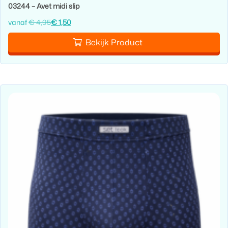
03244 – Avet midi slip
vanaf
€
4,95
€
1,50
Bekijk Product