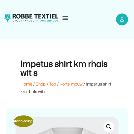
Impetus shirt km rhals
wit s
Home
/
Shop
/
Top
/
Korte mouw
/ Impetus shirt
km rhals wit s
Aanbieding!