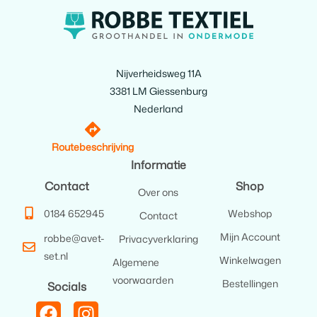
Nijverheidsweg 11A
3381 LM Giessenburg
Nederland
Routebeschrijving
Informatie
Contact
Shop
Over ons
0184 652945
Webshop
Contact
Mijn Account
robbe@avet-
Privacyverklaring
set.nl
Winkelwagen
Algemene
voorwaarden
Bestellingen
Socials