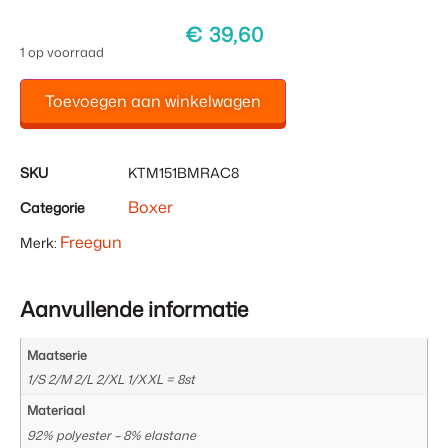
€
39,60
1 op voorraad
Toevoegen aan winkelwagen
SKU
KTM151BMRAC8
Boxer
Categorie
Freegun
Merk:
Aanvullende informatie
Maatserie
1/S 2/M 2/L 2/XL 1/XXL = 8st
Materiaal
92% polyester – 8% elastane