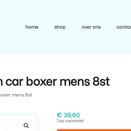
home
shop
over ons
conta
 car boxer mens 8st
boxer mens 8st
€
39,60
1 op voorraad