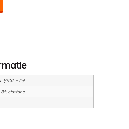
rmatie
L 1/XXL = 8st
– 8% elastane