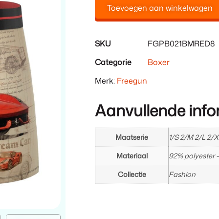
Toevoegen aan winkelwagen
SKU
FGPB021BMRED8
Categorie
Boxer
Merk:
Freegun
Aanvullende info
Maatserie
1/S 2/M 2/L 2/X
Materiaal
92% polyester 
Collectie
Fashion