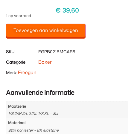
€
39,60
1 op voorraad
Toevoegen aan winkelwagen
SKU
FGPB021BMCAR8
Boxer
Categorie
Freegun
Merk:
Aanvullende informatie
Maatserie
1/S 2/M 2/L 2/XL 1/XXL = 8st
Materiaal
92% polyester – 8% elastane