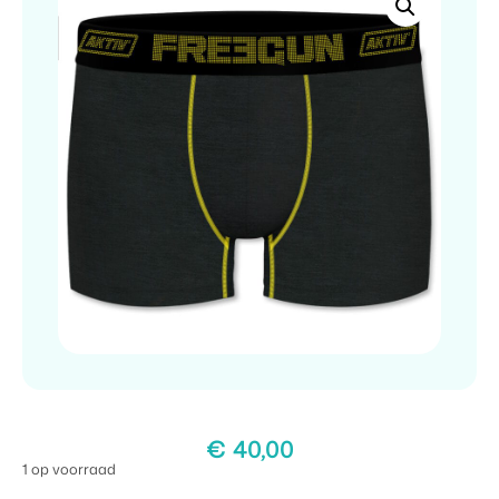
€
40,00
1 op voorraad