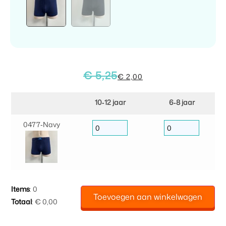
€
5,25
€
2,00
10‑12 jaar
6‑8 jaar
0477‑Navy
Items
:
0
Toevoegen aan winkelwagen
Totaal
:
€ 0,00
0
Items.