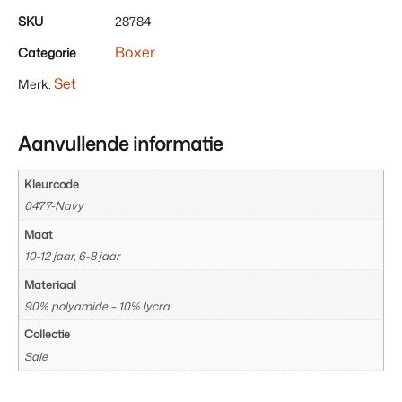
Uw
SKU
28784
totaal
Boxer
Categorie
is
€ 0,00
Set
Merk:
Aanvullende informatie
Kleurcode
0477-Navy
Maat
10-12 jaar, 6-8 jaar
Materiaal
90% polyamide – 10% lycra
Collectie
Sale