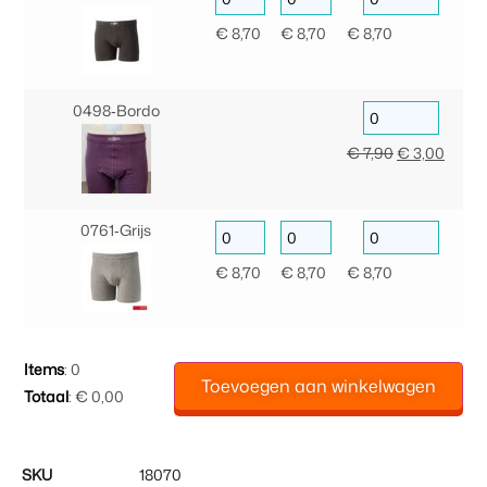
€
8,70
€
8,70
€
8,70
0498‑Bordo
€
7,90
€
3,00
0761‑Grijs
€
8,70
€
8,70
€
8,70
Items
:
0
Toevoegen aan winkelwagen
Totaal
:
€ 0,00
0
Items.
Uw
SKU
18070