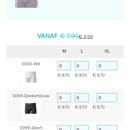
VANAF
€
7,90
€
3,00
M
L
XL
0000‑Wit
€
8,70
€
8,70
€
8,70
0009‑Donkerblauw
€
8,70
€
8,70
€
8,70
0099‑Zwart