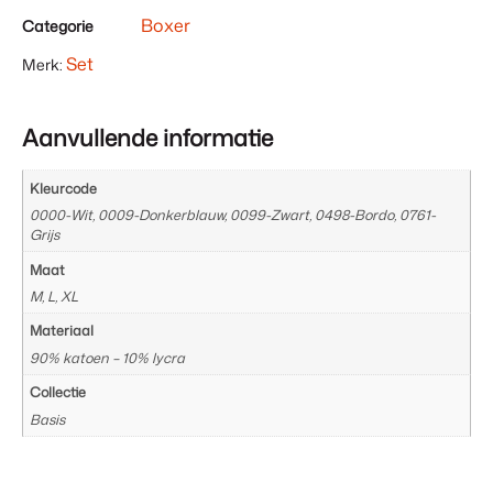
totaal
Boxer
Categorie
is
€ 0,00
Set
Merk:
Aanvullende informatie
Kleurcode
0000-Wit, 0009-Donkerblauw, 0099-Zwart, 0498-Bordo, 0761-
Grijs
Maat
M, L, XL
Materiaal
90% katoen – 10% lycra
Collectie
Basis