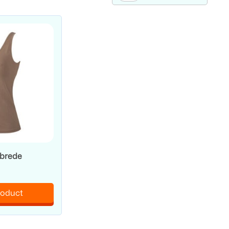
 brede
roduct