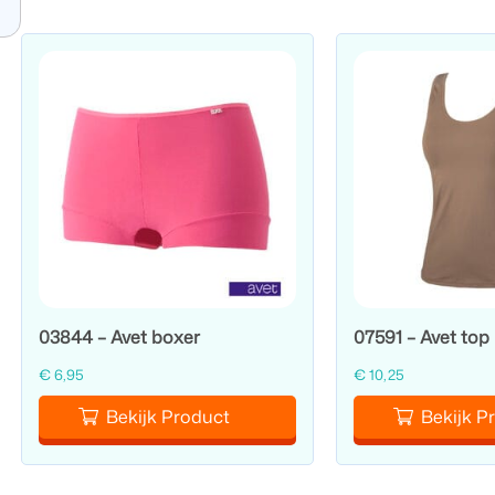
03844 – Avet boxer
07591 – Avet top
€
6,95
€
10,25
Bekijk Product
Bekijk P